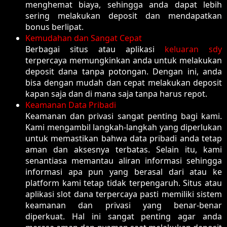
menghemat biaya, sehingga anda dapat lebih
sering melakukan deposit dan mendapatkan
bonus berlipat.
Kemudahan dan Sangat Cepat
Berbagai situs atau aplikasi
keluaran sdy
terpercaya memungkinkan anda untuk melakukan
deposit dana tanpa potongan. Dengan ini, anda
bisa dengan mudah dan cepat melakukan deposit
kapan saja dan di mana saja tanpa harus repot.
Keamanan Data Pribadi
Keamanan dan privasi sangat penting bagi kami.
Kami mengambil langkah-langkah yang diperlukan
untuk memastikan bahwa data pribadi anda tetap
aman dan aksesnya terbatas. Selain itu, kami
senantiasa memantau aliran informasi sehingga
informasi apa pun yang berasal dari atau ke
platform kami tetap tidak terpengaruh. Situs atau
aplikasi slot dana terpercaya pasti memiliki sistem
keamanan dan privasi yang benar-benar
diperkuat. Hal ini sangat penting agar anda