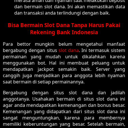
merasa aman dan nyaman saat melakukan deposit
dan bermain slot dana. Ini akan memastikan data
dan transaksi anda terlindungi dengan baik.
Bisa Bermain Slot Dana Tanpa Harus Pakai
Rekening Bank Indonesia
Para bettor mungkin belum mengetahui manfaat
bergabung dengan situs
slot dana
. Ini termasuk sistem
permainan yang mudah untuk dikalahkan karena
menggunakan bot. Hal ini membuat peluang untuk
mendapatkan jackpot semakin baik. Server yang
canggih juga menjadikan para anggota lebih nyaman
saat bermain di setiap permainannya.
Bergabung dengan situs slot dana dan jadilah
anggotanya. Usahakan bermain di situs slot dana ini
agar anda mendapatkan kemenangan dan bonus besar.
Kemenangan yang didapatkan dari situs slot dana ini
sangat menguntungkan, karena para membernya
memiliki keberuntungan yang besar. Setelah bermain,