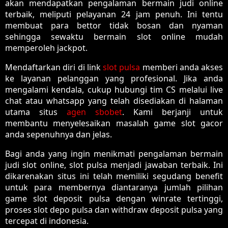
akan mendapatkan pengalaman bermain judi online
terbaik, meliputi pelayanan 24 jam penuh. Ini tentu
membuat para bettor tidak bosan dan nyaman
sehingga sewaktu bermain slot online mudah
memperoleh jackpot.
Mendaftarkan diri di link
slot pulsa
memberi anda akses
ke layanan pelanggan yang profesional. Jika anda
mengalami kendala, cukup hubungi tim CS melalui live
chat atau whatsapp yang telah disediakan di halaman
utama situs
agen sbobet
. Kami berjanji untuk
membantu menyelesaikan masalah game slot gacor
anda sepenuhnya dan jelas.
Bagi anda yang ingin menikmati pengalaman bermain
judi slot online, slot pulsa menjadi jawaban terbaik. Ini
dikarenakan situs ini telah memiliki segudang benefit
untuk para membernya diantaranya jumlah pilihan
game slot deposit pulsa dengan winrate tertinggi,
proses slot depo pulsa dan withdraw deposit pulsa yang
tercepat di indonesia.